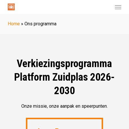
Menu
Skip
to
main
Home
»
Ons programma
content
Verkiezingsprogramma
Platform Zuidplas 2026-
2030
Onze missie, onze aanpak en speerpunten.
Lees Programma