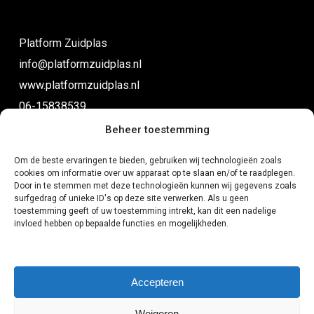
in plaats van parkeerplekken, en blijven inzetten op
instandhouding van ons cultureel erfgoed
lopen/fietsen naar school.
Geen coffeeshop in Zuidplas.
Platform Zuidplas
Verbeteren van fietsstallingen bij stations en centra.
Actieve samenwerking met winkeliersverenigingen
info@platformzuidplas.nl
en lokale ondernemers.
www.platformzuidplas.nl
Inzetten op aantrekkelijke wandel-, fiets- en
06-15838539
recreatieve verbindingen, met respect voor flora en
Beheer toestemming
fauna.
Om de beste ervaringen te bieden, gebruiken wij technologieën zoals
Facebook
cookies om informatie over uw apparaat op te slaan en/of te raadplegen.
Door in te stemmen met deze technologieën kunnen wij gegevens zoals
surfgedrag of unieke ID's op deze site verwerken. Als u geen
Instagram
toestemming geeft of uw toestemming intrekt, kan dit een nadelige
invloed hebben op bepaalde functies en mogelijkheden.
Accepteren
Cookiebeleid
Weigeren