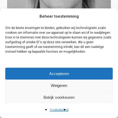
Beheer toestemming
Om de beste ervaringen te bieden, gebruiken wij technologieën zoals
cookies om informatie over uw apparaat op te slaan en/of te raadplegen.
Door in te stemmen met deze technologieën kunnen wij gegevens zoals
surfgedrag of unieke ID's op deze site verwerken. Als u geen
toestemming geeft of uw toestemming intrekt, kan dit een nadelige
invloed hebben op bepaalde functies en mogelijkheden.
Verkoopmedewerkster retail (sport)
15. Ineke Craanen (61)
Accepteren
Veel ervaring in retail - vindt het belangrijk dat de jeugd
zich in een gezonde veilige omgeving kan ontwikkelen -
Weigeren
is overtuigd dat groen bijdraagt aan een sociaal netwerk
Bekijk voorkeuren
- gaat voor het behouden van het dorpse karakter
Cookiebeleid