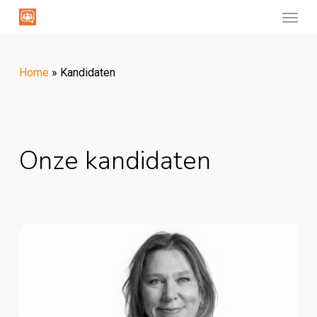
Menu
Skip
to
main
Home
»
Kandidaten
content
Onze
kandidaten